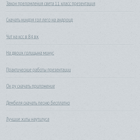
Закон преломления света 11 класс презентация
Скачать ниндзя гол лего на андроид
Чит на ксс в 84 вх
На двоих голицына минус
Практические работы презентации
Ок ру скачать приложение
Дембеля скачать песню бесплатно
Лучшие хиты наутилуса