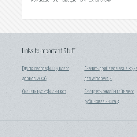
комиссии по инновационным технологиям.
Links to Important Stuff
Гдз по географии 9 класс
Скачать драйвера asus x53
дронов 2006
для windows 7
Скачать мультфильм кот
Смотреть онлайн таймлесс
рубиновая книга 3