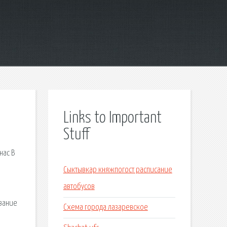
Links to Important
Stuff
нас В
я
Сыктывкар княжпогост расписание
автобусов
вание
Схема города лазаревское