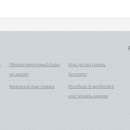
A
s
Образец электронный билет
Игры уаз 4х4 скачать
на самолет
бесплатно
Украинский язык словарь
Решебник по workbook 6
класс юхнель наумова