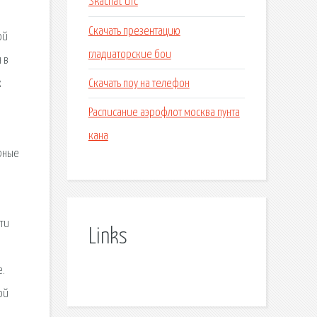
Skachat ufc
Скачать презентацию
ой
гладиаторские бои
 в
Скачать поу на телефон
к
Расписание аэрофлот москва пунта
кана
орные
ти
Links
е.
ой