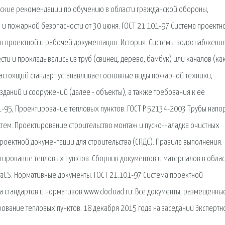
ские рекомендации по обучению в области гражданской обороны,
и пожарной безопасности от 30 июня. ГОСТ 21.101-97 Система проектн
 к проектной и рабочей документации. История. Системы водоснабжения
ти и прокладывались из труб (свинец, дерево, бамбук) или каналов (ка
 Настоящий стандарт устанавливает основные виды пожарной техники,
зданий и сооружений (далее - объекты), а также требования к ее
1-95, Проектирование тепловых пунктов. ГОСТ Р 52134-2003 Трубы нап
стем. Проектирование строительство монтаж и пуско-наладка очистных
роектной документации для строительства (СПДС). Правила выполнения.
ирование тепловых пунктов. Сборник документов и материалов в облас
aCS. Нормативные документы. ГОСТ 21.101-97 Система проектной
а стандартов и нормативов www.docload.ru: Все документы, размещенны
рование тепловых пунктов. 18 декабря 2015 года на заседании Экспертн