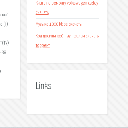
Книга по ремонту volkswagen caddy
,
скачать
еской
Музыка 1000 kbps скачать
 (ii)
Код доступа кейптаун фильм скачать
Т(ТУ)
торрент
3-88
в
Links