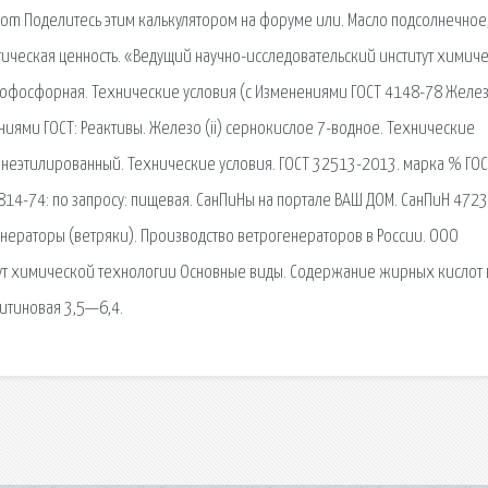
com Поделитесь этим калькулятором на форуме или. Масло подсолнечное
тическая ценность. «Ведущий научно-исследовательский институт химич
тофосфорная. Технические условия (с Изменениями ГОСТ 4148-78 Железо
иями ГОСТ: Реактивы. Железо (ii) сернокислое 7-водное. Технические
н неэтилированный. Технические условия. ГОСТ 32513-2013. марка % ГОС
19814-74: по запросу: пищевая. СанПиНы на портале ВАШ ДОМ. СанПиН 472
енераторы (ветряки). Производство ветрогенераторов в России. ООО
тут химической технологии Основные виды. Содержание жирных кислот 
итиновая 3,5—6,4.