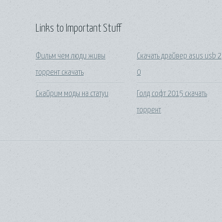
Links to Important Stuff
Фильм чем люди живы
Скачать драйвер asus usb 2
торрент скачать
0
Скайрим моды на статуи
Голд софт 2015 скачать
торрент