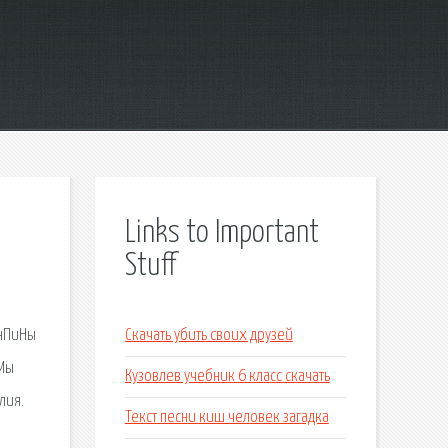
Links to Important
Stuff
анПиНы
Скачать убить своих друзей
 Мы
Кузовлев учебник 6 класс скачать
лия.
Текст песни киш человек загадка