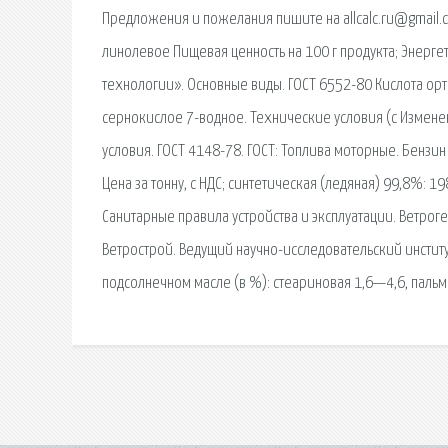
Предложения и пожелания пишите на allcalc.ru@gmail.
линолевое Пищевая ценность на 100 г продукта; Энерге
технологии». Основные виды. ГОСТ 6552-80 Кислота ор
сернокислое 7-водное. Технические условия (с Изменен
условия. ГОСТ 4148-78. ГОСТ: Топлива моторные. Бензи
Цена за тонну, с НДС; синтетическая (ледяная) 99,8%: 
Санитарные правила устройства и эксплуатации. Ветрог
Ветрострой. Ведущий научно-исследовательский инсти
подсолнечном масле (в %): стеариновая 1,6—4,6, пальм