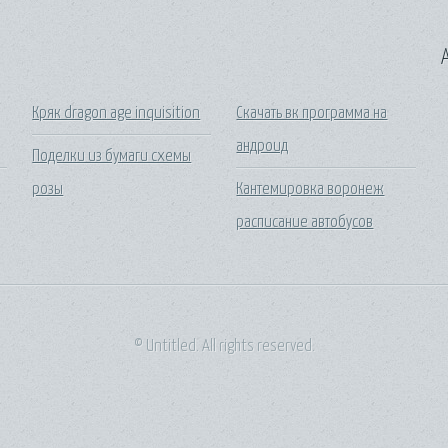
A
Кряк dragon age inquisition
Скачать вк программа на
андроид
Поделки из бумаги схемы
розы
Кантемировка воронеж
расписание автобусов
© Untitled. All rights reserved.