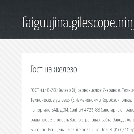
faiguujina.gilescope.nin
Гост на железо
ГОСТ 4148-78 Железо (ii) сернокислое 7-водное. Техн
Технические условия (с Изменениями Корро́зия, ржав
на портале ВАШ ДОМ. СанПиН 4723-88 Санитарные прави
рады приветствовать Вас на страницах сайта. Завод «А
Высокое. Все цены на сайте реальные: Тел. 8-910-710-5