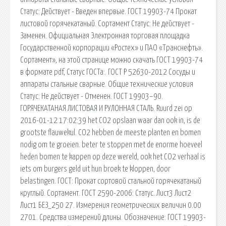
Статус: Действует - Введен впервые. ГОСТ 19903-74 Прокат
листовой горячекатаный. Сортамент Статус: Не действует -
Заменен. Официальная Электронная торговая площадка
Государственной корпорации «Ростех» и ПАО «Транснефть».
Сортамент», на этой странице можно скачать ГОСТ 19903-74
в формате pdf, Статус ГОСТа:. ГОСТ Р 52630-2012 Сосуды и
аппараты стальные сварные. Общие технические условия
Статус: Не действует - Отменен. ГОСТ 19903–90.
ГОРЯЧЕКАТАНАЯ ЛИСТОВАЯ И РУЛОННАЯ СТАЛЬ. Ruurd zei op
2016-01-12 17:02:39 het CO2 opslaan waar dan ook in, is de
grootste flauwekul. CO2 hebben de meeste planten en bomen
nodig om te groeien. beter te stoppen met de enorme hoeveel
heden bomen te kappen op deze wereld, ook het CO2 verhaal is
iets om burgers geld uit hun broek te kloppen, door
belastingen. ГОСТ: Прокат сортовой стальной горячекатаный
круглый. Сортамент. ГОСТ 2590-2006: Статус. Лист3 Лист2
Лист1 БЕЗ_250 27. Измерения геометрических величин 0.00
2701. Средства измерений длины. Обозначение: ГОСТ 19903-