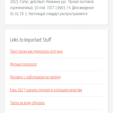
2015: Статус: действует: Название рус.: Прокат листовой
горячекатаный. 30 riviä · ГОСТ 19903-74. Дата введения
01.01.76. 1. Настоящий стандарт распространяется
Links to Important Stuff
Текст песни как прекрасен этот мир
Журнал проспорт
Договор с работником по патенту
Елки 2015 скачать торрент в хорошем качестве
Талон на воду образец