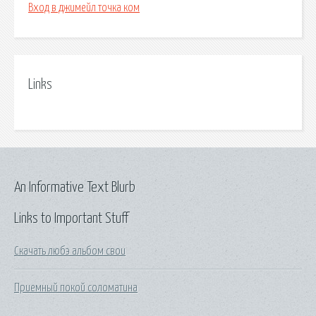
Вход в джимейл точка ком
Links
An Informative Text Blurb
Links to Important Stuff
Скачать любэ альбом свои
Приемный покой соломатина