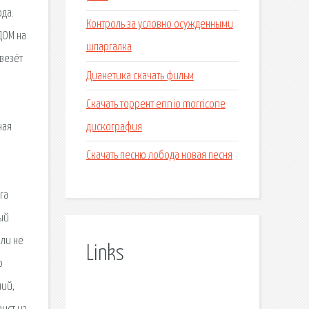
да.
Контроль за условно осужденными
ДОМ на
шпаргалка
везёт
Дианетика скачать фильм
Скачать торрент ennio morricone
дискография
ная
Скачать песню лобода новая песня
га
ый
ыли не
Links
ю
чий,