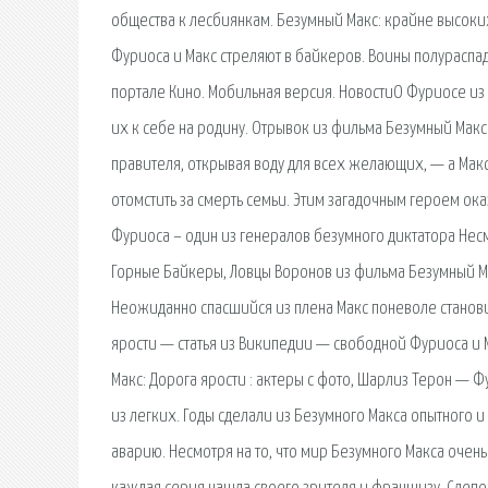
общества к лесбиянкам. Безумный Макс: крайне высоки
Фуриоса и Макс стреляют в байкеров. Воины полураспа
портале Кино. Мобильная версия. НовостиО Фуриосе из
их к себе на родину. Отрывок из фильма Безумный Макс
правителя, открывая воду для всех желающих, — а Макс
отомстить за смерть семьи. Этим загадочным героем ок
Фуриоса – один из генералов безумного диктатора Нес
Горные Байкеры, Ловцы Воронов из фильма Безумный Мак
Неожиданно спасшийся из плена Макс поневоле станови
ярости — статья из Википедии — свободной Фуриоса и М
Макс: Дорога ярости : актеры с фото, Шарлиз Терон — 
из легких. Годы сделали из Безумного Макса опытного 
аварию. Несмотря на то, что мир Безумного Макса очен