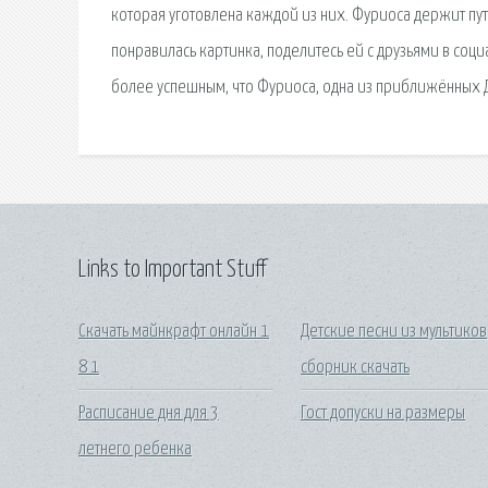
которая уготовлена каждой из них. Фуриоса держит пут
понравилась картинка, поделитесь ей с друзьями в соц
более успешным, что Фуриоса, одна из приближённых Д
Links to Important Stuff
Скачать майнкрафт онлайн 1
Детские песни из мультиков
8 1
сборник скачать
Расписание дня для 3
Гост допуски на размеры
летнего ребенка