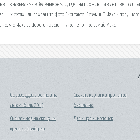
ь в так называемые Зелёные земли, где она проживала в детстве. Если В
иальных сетях или сохраните фото Вконтакте. Безумный Макс 2 получилс
жо, что Макс из Дороги ярости — уже не тот же самый Макс.
A
Образец дарственной на
Скачать картинки про танки
автомобиль 2015
бесплатно
Скачать мод на скайрим
Два мира кинопоиск
красивый вайтран