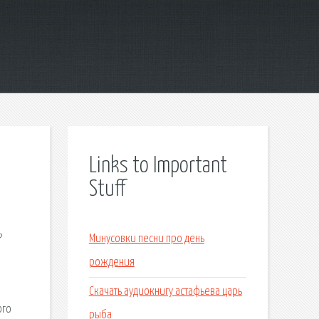
Links to Important
Stuff
?
Минусовки песни про день
рождения
Скачать аудиокнигу астафьева царь
ого
рыба