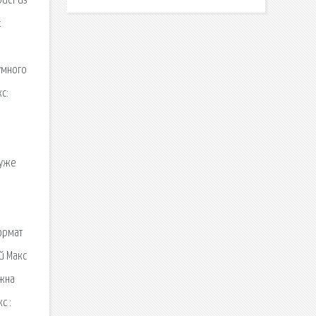
ист из
:
умного
с:
 уже
ормат
й Макс
лжна
с :