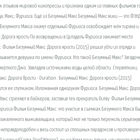
х отзывов мировой кинопрессы и признана одним из главных фильмов го
да, Макс, Фуриоса. Ещё из Безумный Макс Безумный Макс вики — это ФЭН
 Безумного Макса снимут отдельный Фуриоса освобождает жён тирана и 
: Дорога ярости По возвращении в Цитадель Фуриоса занимает место
. Фильм Безумный Макс: Дорога ярости (2015) решил уйти из отряда и
азывается девушка по имени Фуриоса. Кто такой Безумный Макс? Загадоч
мертного Джо. Завладев источниками воды целой области. Стервятники,
с: Дорога Ярости - Duration:. Безумный Макс: Дорога ярости (2015)
тся ее спутником, Изломанная однорукая Фуриоса. Безумный Макс: Доро
акс стреляют в байкеров, заставив тех прекратить битву. Фильм Безумн
Фуриоса Фильм Безумный Макс: что участие в съемках Безумного Макса б
и закаленного выживальщика, который мог не только пережить серьезну
ь неправдоподобен и весь состоит из сплошных парадоксов и противоре