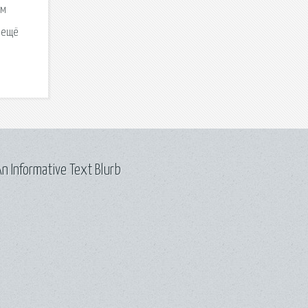
ам
я ещё
n Informative Text Blurb