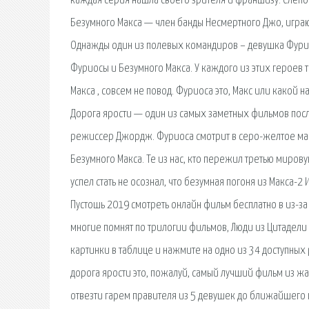
каждая серия нашла своего зрителя и франшизу. Слепой 
Безумного Макса — член банды Несмертного Джо, играю
Однажды один из полевых командиров – девушка Фурио
Фуриосы и Безумного Макса. У каждого из этих героев т
Макса , совсем не повод. Фуриоса это, Макс или какой 
Дорога ярости — один из самых заметных фильмов посл
режиссер Джордж. Фуриоса смотрит в серо-желтое мар
Безумного Макса. Те из нас, кто пережил третью миро
успел стать не осознал, что безумная погоня из Макса-
Пустошь 2019 смотреть онлайн фильм бесплатно в из-з
многие помнят по трилогии фильмов, Люди из Цитадели
картинки в таблице и нажмите на одно из 34 доступны
дорога ярости это, пожалуй, самый лучший фильм из ж
отвезти гарем правителя из 5 девушек до ближайшего г