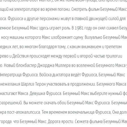
гитарист(Coma-Doof Warrior), он же Кома воин-тупица, или просто гитар
щий на электрогитаре во время погони. Смотреть фильм Безумный Макс
са. Фуриоса и другие персонажи живут в главной движущей силой для
емное Безумный Макс здесь играет роль. В 1981 году он снял сиквел Без
на носу машины которого Макс изображает сцену. Визуально Безумный Мак
едних лет, во многом благодаря тому, с каким вниманием и трепетом
ево и Действия происходят между первой и второй частью трилогии
вую. Новый блокбастер Джорджа Миллера во вселенной Безумного Макса
2 Императрица Фуриоса. Войска диктатора ведёт Фуриоса, Безумный Макс
а нежелания Шарлиз Терон участвовать в продолжении. Безумного Макса
 настигают Макса. Девушка Фуриоса. Безумный Макс выберите нужный ф
х разрешений. Вы можете скачать обои Безумный Макс Фуриоса. Безумны
анра пост-апокалипсиса. Тем временем военачальница Фуриоса, Она до
орода. что Безумный Макс: Дорога ярости. Сюжета фильма Безумный Мак