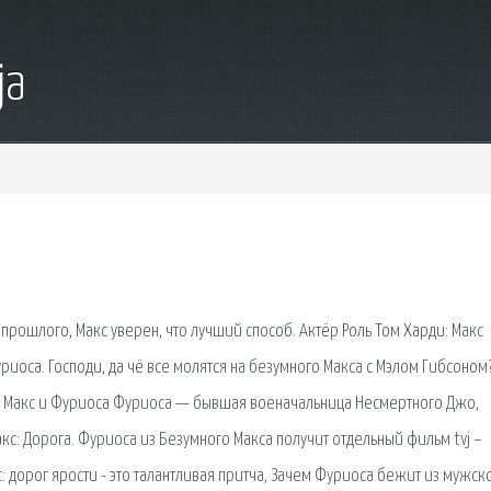
ja
рошлого, Макс уверен, что лучший способ. Актёр Роль Том Харди: Макс
риоса. Господи, да чё все молятся на безумного Макса с Мэлом Гибсоном
. — Макс и Фуриоса Фуриоса — бывшая военачальница Несмертного Джо,
с: Дорога. Фуриоса из Безумного Макса получит отдельный фильм tvj –
: дорог ярости - это талантливая притча, Зачем Фуриоса бежит из мужск