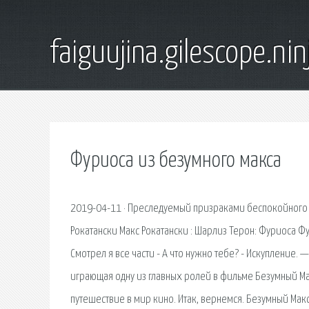
faiguujina.gilescope.nin
Фуриоса из безумного макса
2019-04-11 · Преследуемый призраками беспокойного п
Рокатански Макс Рокатански : Шарлиз Терон: Фуриоса Фу
Смотрел я все части - А что нужно тебе? - Искупление
играющая одну из главных ролей в фильме Безумный Мак
путешествие в мир кино. Итак, вернемся. Безумный Макс