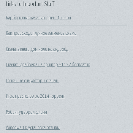
Links to Important Stuff
Барбоскины скачать торрент 1 сезон
Как происходит лунное затмение схема
Скачать книги дом ночи на андроид
Скачать драйвера на принтер м1132 бесплатно
Гоночные симуляторы скачать
Игра престолов pc 2014 торрент
Робин гуд эррол флинн
Windows 10 установка отзывы