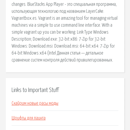
changes. BlueStacks App Player - это специальная программа,
использующая технологию под названием LayerCake.
Vagrantbox.es. Vagrant is an amazing tool for managing virtual
machines via a simple to use command line interface. With a
simple vagrant up you can be working. Link Type Windows
Description; Download.exe: 32-bit x86: 7-Zip for 32-bit
Windows: Download.msi: Download.msi: 64-bit x64: 7-Zip for
64-bit Windows x64 (Intel Данная статья — детальное
сравнение систем контроля действий привилегированных.
Links to Important Stuff
Скайрим новые расы моды
Шрифты для паинта