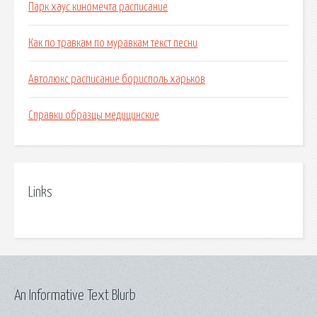
Парк хаус киномечта расписание
Как по травкам по муравкам текст песни
Автолюкс расписание борисполь харьков
Справки образцы медицинские
Links
An Informative Text Blurb