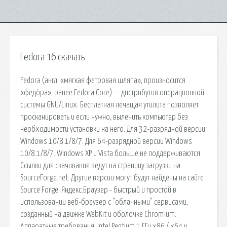
Fedora 16 скачать
Fedora (англ. «мягкая фетровая шляпа», произносится
«федо́ра», ранее Fedora Core) — дистрибутив операционной
системы GNU/Linux. Бесплатная лечащая утилита позволяет
просканировать и если нужно, вылечить компьютер без
необходимости установки на него. Для 32-разрядной версии
Windows 10/8.1/8/7. Для 64-разрядной версии Windows
10/8.1/8/7. Windows XP и Vista больше не поддерживаются.
Ссылки для скачивания ведут на страницу загрузки на
SourceForge.net. Другие версии могут будут найдены на сайте
Source Forge. Яндекс.Браузер - быстрый и простой в
использовании веб-браузер с "облачными" сервисами,
созданный на движке WebKit и оболочке Chromium.
Аппаратные требования. Intel Pentium 1 ГГц x86 / x64 и