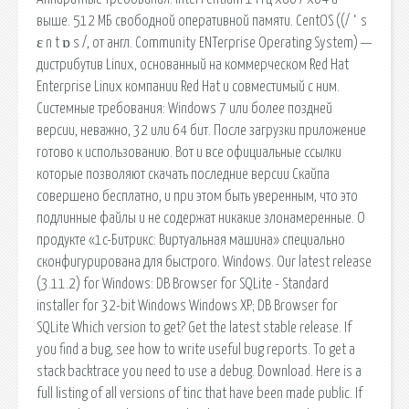
выше. 512 МБ свободной оперативной памяти. CentOS ((/ ˈ s
ɛ n t ɒ s /, от англ. Community ENTerprise Operating System) —
дистрибутив Linux, основанный на коммерческом Red Hat
Enterprise Linux компании Red Hat и совместимый с ним.
Системные требования: Windows 7 или более поздней
версии, неважно, 32 или 64 бит. После загрузки приложение
готово к использованию. Вот и все официальные ссылки
которые позволяют скачать последние версии Скайпа
совершено бесплатно, и при этом быть уверенным, что это
подлинные файлы и не содержат никакие злонамеренные. О
продукте «1c-Битрикс: Виртуальная машина» специально
сконфигурирована для быстрого. Windows. Our latest release
(3.11.2) for Windows: DB Browser for SQLite - Standard
installer for 32-bit Windows Windows XP; DB Browser for
SQLite Which version to get? Get the latest stable release. If
you find a bug, see how to write useful bug reports. To get a
stack backtrace you need to use a debug. Download. Here is a
full listing of all versions of tinc that have been made public. If