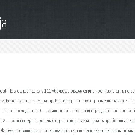
ja
ut. Последний житель 111 убежища оказался вне крепких стен, в не с
, Король лев и Терминатор. Конвейер в играх, игровые выставки. Fallou
ативные последствия») — компьютерная ролевая игра, действие которой
 2 — компьютерная ролевая игра с открытым миром, разработанная Blac
ду. Форум, посвящённый постапокалипсису и постапокалиптическим играм.