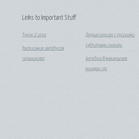
Links to Important Stuff
Турок 2 игра
Друзья сериал с русскими
субтитрами скачать
Расписание автобусов
сельниково
Алгебра 8 макарычев
миндюк гдз