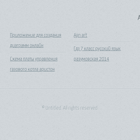
A
Приложение для создания
Ajin art
диаграмм онлайн
Гдз 7 класс русский язык
Схема платы управления
разумовская 2014
газового котла аристон
© Untitled. All rights reserved.