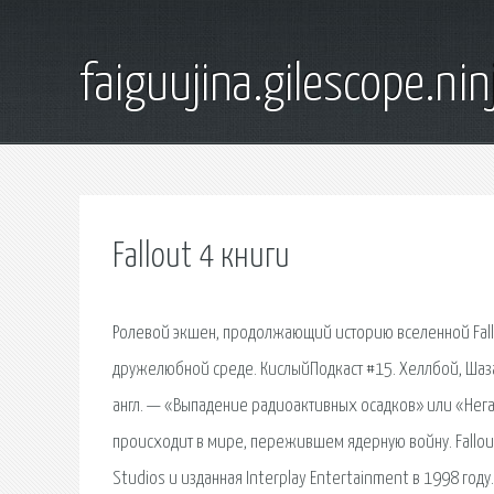
faiguujina.gilescope.nin
Fallout 4 книги
Ролевой экшен, продолжающий историю вселенной Fallo
дружелюбной среде. КислыйПодкаст #15. Хеллбой, Шазам
англ. — «Выпадение радиоактивных осадков» или «Нег
происходит в мире, пережившем ядерную войну. Fallout
Studios и изданная Interplay Entertainment в 1998 го