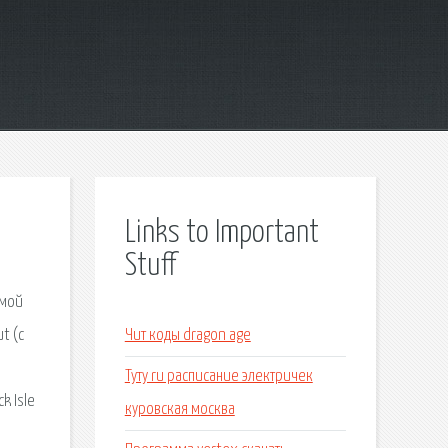
Links to Important
Stuff
амой
t (с
Чит коды dragon age
Туту ru расписание электричек
k Isle
куровская москва