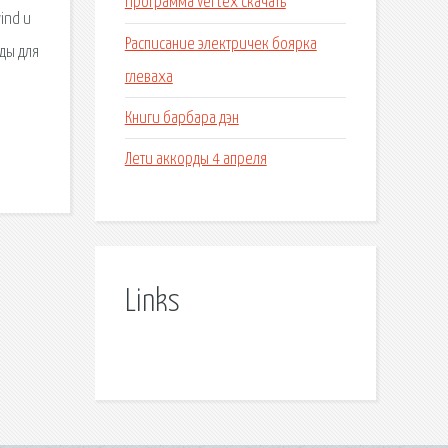
Программа vertex скачать
ind и
Расписание электричек боярка
ды для
глеваха
Книги барбара дэн
Лети аккорды 4 апреля
Links