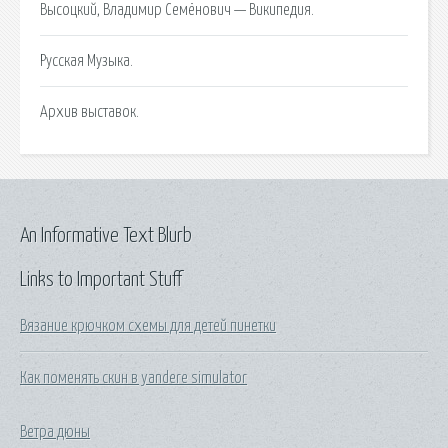
Высоцкий, Владимир Семёнович — Википедия.
Русская Музыка.
Архив выставок.
An Informative Text Blurb
Links to Important Stuff
Вязание крючком схемы для детей пинетки
Как поменять скин в yandere simulator
Ветра дюны