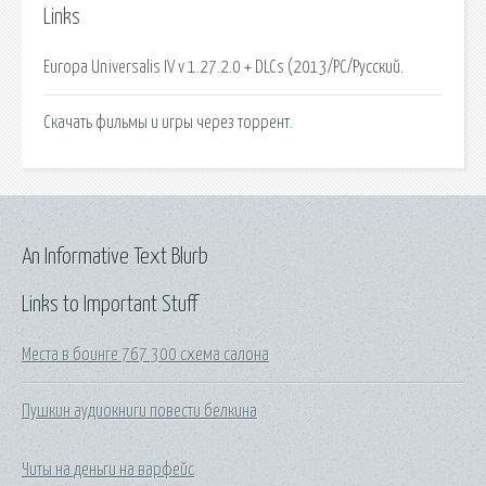
Links
Europa Universalis IV v 1.27.2.0 + DLCs (2013/PC/Русский.
Скачать фильмы и игры через торрент.
An Informative Text Blurb
Links to Important Stuff
Места в боинге 767 300 схема салона
Пушкин аудиокниги повести белкина
Читы на деньги на варфейс