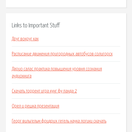
Links to Important Stuff
Друг вокруг как
Расписание движения пригородных автобусов солигорск
Дарио салас практика повышения уровня сознания
аудиокнига
Скачать торрент игра кунг фу панда 2
Орел и решка презентация
Георг вильгельм фридрих гегель наука логики скачать