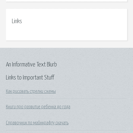
Links
An Informative Text Blurb
Links to Important Stuff
Как рисовать стрелки схемы
Книги про развитие ребенка до года
Справочник по майнкрафту скачать