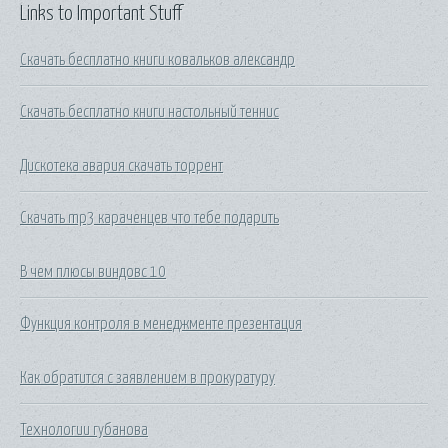
Links to Important Stuff
Скачать бесплатно книги ковальков александр
Скачать бесплатно книги настольный теннис
Дискотека авария скачать торрент
Скачать mp3 караченцев что тебе подарить
В чем плюсы виндовс 10
Функция контроля в менеджменте презентация
Как обратится с заявлением в прокуратуру
Технологии губанова