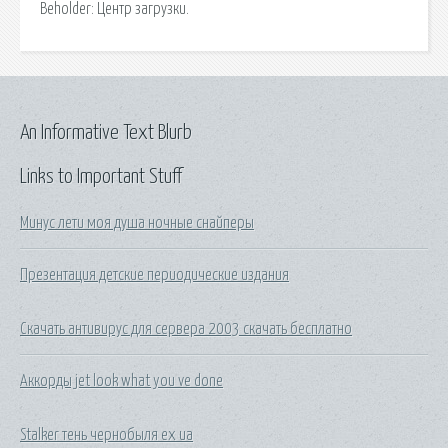
Beholder: Центр загрузки.
An Informative Text Blurb
Links to Important Stuff
Минус лети моя душа ночные снайперы
Презентация детские периодические издания
Скачать антивирус для сервера 2003 скачать бесплатно
Аккорды jet look what you ve done
Stalker тень чернобыля ex ua