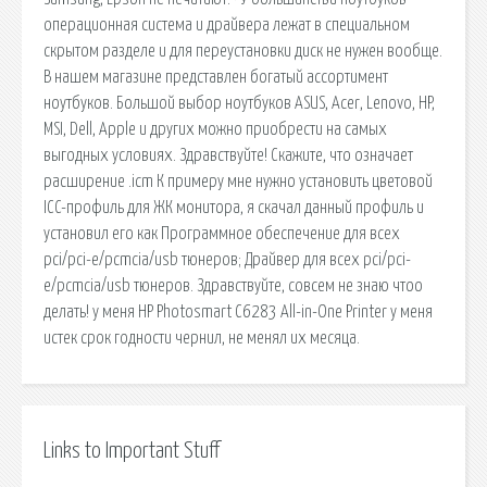
операционная система и драйвера лежат в специальном
скрытом разделе и для переустановки диск не нужен вообще.
В нашем магазине представлен богатый ассортимент
ноутбуков. Большой выбор ноутбуков ASUS, Acer, Lenovo, HP,
MSI, Dell, Apple и других можно приобрести на самых
выгодных условиях. Здравствуйте! Скажите, что означает
расширение .icm К примеру мне нужно установить цветовой
ICC-профиль для ЖК монитора, я скачал данный профиль и
установил его как Программное обеспечение для всех
pci/pci-e/pcmcia/usb тюнеров; Драйвер для всех pci/pci-
e/pcmcia/usb тюнеров. Здравствуйте, совсем не знаю чтоо
делать! у меня HP Photosmart C6283 All-in-One Printer у меня
истек срок годности чернил, не менял их месяца.
Links to Important Stuff