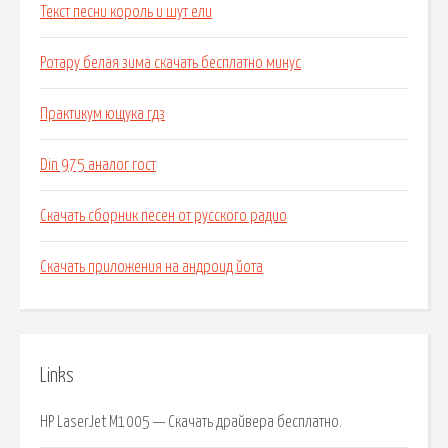
Текст песни король и шут ели
Ротару белая зима скачать бесплатно минус
Практикум ющука гдз
Din 975 аналог гост
Скачать сборник песен от русского радио
Скачать приложения на андроид йота
Links
HP LaserJet M1005 — Скачать драйвера бесплатно.