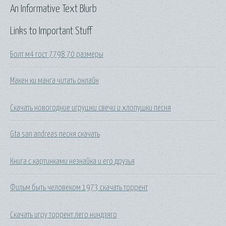
An Informative Text Blurb
Links to Important Stuff
Болт м4 гост 7798 70 размеры
Макен ки манга читать онлайн
Скачать новогодние игрушки свечи и хлопушки песня
Gta san andreas песня скачать
Книга с картинками незнайка и его друзья
Фильм быть человеком 1973 скачать торрент
Скачать игру торрент лего ниндзяго