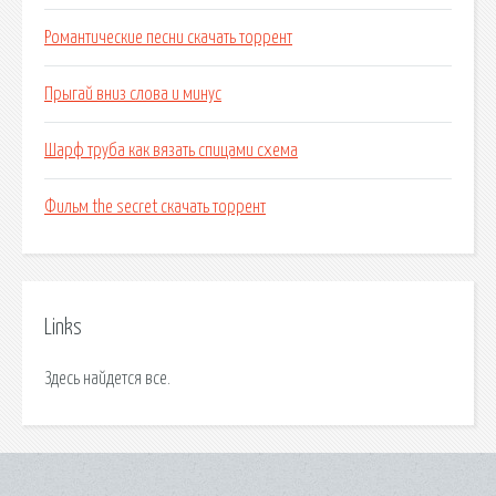
Романтические песни скачать торрент
Прыгай вниз слова и минус
Шарф труба как вязать спицами схема
Фильм the secret скачать торрент
Links
Здесь найдется все.