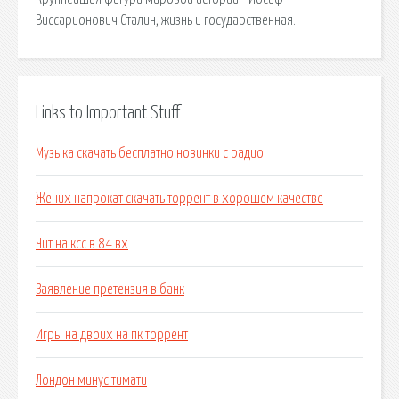
Виссарионович Сталин, жизнь и государственная.
Links to Important Stuff
Музыка скачать бесплатно новинки с радио
Жених напрокат скачать торрент в хорошем качестве
Чит на ксс в 84 вх
Заявление претензия в банк
Игры на двоих на пк торрент
Лондон минус тимати