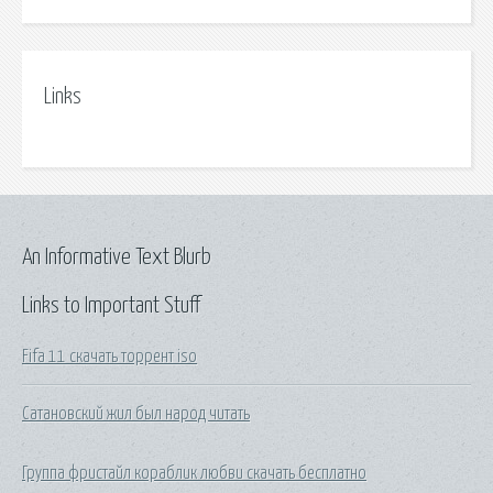
Links
An Informative Text Blurb
Links to Important Stuff
Fifa 11 скачать торрент iso
Сатановский жил был народ читать
Группа фристайл кораблик любви скачать бесплатно