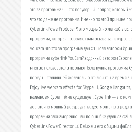
уж и сложно. Кстати, если воспользоваться удалятором Rev
это за программа? — это популярный вопрос, который 
что это даже не программа. Именно по этой причине поис
CyberLink PowerProducer 5 это мощный, но легкий в ис
программа, которая позволяет вам оставаться в курсе 
youcam что это за программа дан 01 июля автором Ирин
программа cyberlink YouCam? заданный автором Европео
многие пользователи не знают. Если нужна программа Cy
перед инсталляцией желательно отключить на время анти
Enjoy live webcam effects for Skype, U, Google Hangouts
названием Cyberlink не существует. Cyberlink — это ко
достаточно мощный ресурс для видео-монтажа и редак
программа злонамеренно или по ошибке удалила файлы,
CyberLink PowerDirector 10 Deluxe и его общими файл