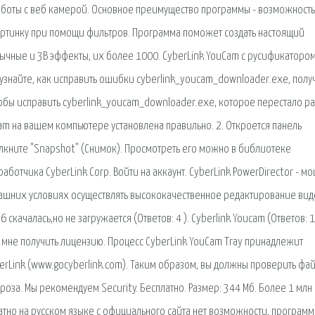
 работы с веб камерой. Основное преимущество программы - возможность
артинку при помощи фильтров. Программа поможет создать настоящий
чные и 3В эффекты, их более 1000. CyberLink YouCam с русификаторо
а узнайте, как исправить ошибки cyberlink_youcam_downloader.exe, полу
бы исправить cyberlink_youcam_downloader.exe, которое перестало ра
Cam на вашем компьютере установлена правильно. 2. Откроется панель
елкните "Snapshot" (Снимок). Просмотреть его можно в библиотеке
ботчика CyberLink Corp. Войти на аккаунт. CyberLink PowerDirector - м
ашних условиях осуществлять высококачественное редактирование вид
скачалась,но не загружается (Ответов: 4 ). Cyberlink Youcam (Ответов: 1 
ак мне получить лицензию. Процесс CyberLink YouCam Tray принадлежит
erLink (www.gocyberlink.com). Таким образом, вы должны проверить фа
гроза. Мы рекомендуем Security. Бесплатно. Размер: 344 Мб. Более 1 млн
латно на русском языке с официального сайта нет возможности, программ