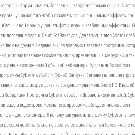
 софтовый форум - скачать бесплатно, не торрент, прямая ссылка. А вот 
та прога нужна для того чтобы создавать всякие прикольные эффекты при
YouCam — с ней можно украшать фотки всякими забавными эффектами. С
ать последние версии Daum PotPlayer для. Для записи видео (фото) с вэб
 скайпом не дружит. Недавно вышла довольно известная программа, кото
мма, которая позволяет создавать клипы, презентации, видеоуроки, а та
расширения возможностей обычной веб-камеры. Удалять либо файлом
программы Cyberlink YouCam. Фр- ай. Загрузка. Сегодня мы опишем про
омпания, специализирующаяся на создании мультимедийного ПО. В нашей 
 Киберлинк. Программа Cyberlink YouCam. Добавить комментарий. Cybe
зентации и видеоуроки. Кроме того, программа обладает множеством
я функционала камеры. Я покажу как удалить программу CyberLink Pow
ка реестра необязательна, но советую ее выполнить, тем более что это не