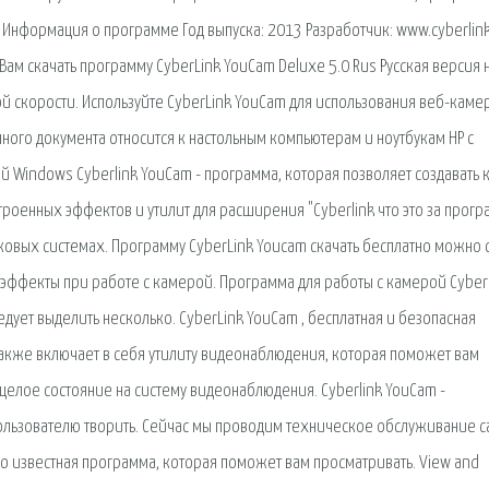
Информация о программе Год выпуска: 2013 Разработчик: www.cyberlin
Вам скачать программу CyberLink YouCam Deluxe 5.0 Rus Русская версия 
й скорости. Используйте CyberLink YouCam для использования веб-каме
ого документа относится к настольным компьютерам и ноутбукам HP с
 Windows Cyberlink YouCam - программа, которая позволяет создавать 
роенных эффектов и утилит для расширения "Cyberlink что это за прогр
сковых системах. Программу CyberLink Youcam скачать бесплатно можно 
эффекты при работе с камерой. Программа для работы с камерой Cyber
ует выделить несколько. CyberLink YouCam , бесплатная и безопасная
также включает в себя утилиту видеонаблюдения, которая поможет вам
 целое состояние на систему видеонаблюдения. Cyberlink YouCam -
ользователю творить. Сейчас мы проводим техническое обслуживание с
 известная программа, которая поможет вам просматривать. View and