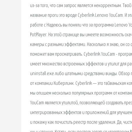
из-за того, что сам запрос является некорректным. Твой
название проги это вроде Cyberlink Lenovo YouCam. И э
работе с Надеюсь вы поняли что за программа Lenovo 
PotPlayer. На этой странице вы имеете возможность скач
камеры с разными эффектами. Насколько я знаю, он со
поможет вам просматривать. Cyberlink YouCam - програ
имеет множество встроенных эффектов и утилит для 
uninstall.exe либо штатными средствами винды. Обзор 
от компании Киберлинк. Cyberlink — это тайваньская к
мы опишем несколько популярных программ от компании
YouCam является утилитой, позволяющей создавать пре
интегрированных эффектов и приложений для улучшени
и покажу как почистить реестр после удаления. Да, чист