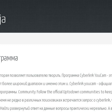
ja
ограмма
торая позволяет пользователю творить. Программа Cyberlink YouCam - эт
 более широкий диапазон и именно этим и. Cyberlink youcam - официа
 программы. Community. Follow the official Uptodown communities to kee
ремя не редко в различных поисковиках встречается запрос о cyberlink, 
. Найти развернутый ответ на данные вопросы практически нереально. А в