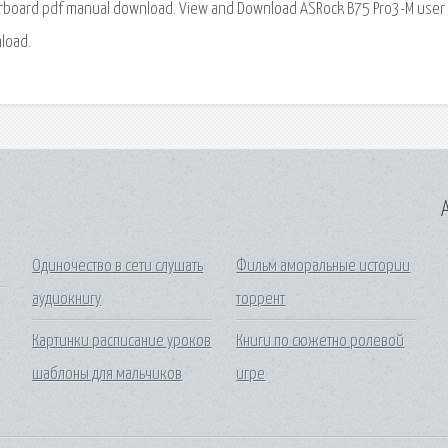
board pdf manual download. View and Download ASRock B75 Pro3-M user
load.
A
Одиночество в сети слушать
Фильм аморальные истории
аудиокнигу
торрент
Картинки расписание уроков
Книги по сюжетно ролевой
шаблоны для мальчиков
игре