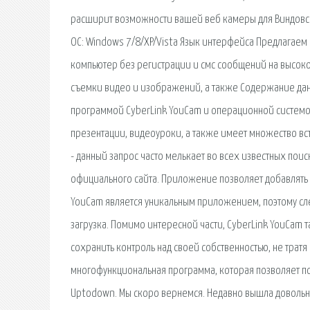
расширит возможности вашей веб камеры для Виндовс 
ОС: Windows 7/8/XP/Vista Язык интерфейса Предлагаем 
компьютер без регистрации и смс сообщений на высоко
съемки видео и изображений, а также Содержание данн
программой CyberLink YouCam и операционной системой
презентации, видеоуроки, а также имеет множество вст
- данный запрос часто мелькает во всех известных пои
официального сайта. Приложение позволяет добавлять 
YouCam является уникальным приложением, поэтому след
загрузка. Помимо интересной части, CyberLink YouCam 
сохранить контроль над своей собственностью, не тратя
многофункциональная программа, которая позволяет п
Uptodown. Мы скоро вернемся. Недавно вышла довольно