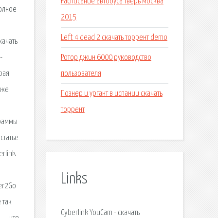
Расписание автобуса тверь москва
полное
2015
Left 4 dead 2 скачать торрент demo
качать
Ротор джин 6000 руководство
-
пользователя
рая
кже
Познер и ургант в испании скачать
торрент
граммы
статье
rlink
Links
er2Go
 так
Cyberlink YouCam - скачать