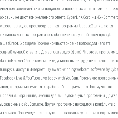
o Uninstaller, то он сам почистит. (Пока оценок нет). Загрузка. Cyberlin
мучает пользователей самых популярных поисковых систем. Самое интер
ковики не дают вам желаемого ответа. CyberLink Corp. - 1MB - Commercia
пользовании видео производственная программа. UpdateStar является
всех ваших личных программного обеспечения Лучший ответ про cyberli
а Швайгерт. В разделе Прочее компьютерное на вопрос для чего эта
идный лучший ответ это Для записи видео (фото). Что это за программа,
berLink Power2Go на компьютере, установить ее труда не составит. Толь
вирус и доступ в Интернет. Try award-winning webcam software by Cyber
, Facebook Live & YouTube Live today with YouCam. Потому что программы 
мпания, которая занимается разработкой программного Потому что это
тирования. В принципе, именно две вышеупомянутые программы. Другая
 связанные с YouCam.exe. Другая программа находится в конфликте с
ами ссылок. Поврежденная загрузка или неполная установка программно