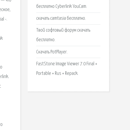
k — что
бесплатно Cyberlink YouCam.
есное,
скачать camtasia бесплатно.
l -.
Твой софтовый форум скачать
nk
бесплатно.
Скачать PotPlayer.
FastStone Image Viewer 7.0 Final +
ко
Portable + Rus + Repack.
link.
с
го