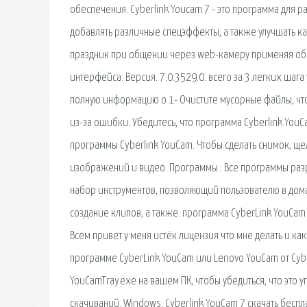
обеспечения. Cyberlink Youcam 7 - это программа для
добавлять различные спецэффекты, а также улучшать к
праздник при общении через web-камеру применяя обы
интерфейса. Версия. 7.0.3529.0. всего за 3 легких шаг
полную информацию о 1- Очистите мусорные файлы, что
из-за ошибки. Убедитесь, что программа Cyberlink You
программы Cyberlink YouCam. Чтобы сделать снимок, щ
изображений и видео. Программы : Все программы разра
набор инструментов, позволяющий пользователю в дом
создание клипов, а также. программа CyberLink YouCam 6 
Всем привет у меня истёк лицензия что мне делать и к
программе CyberLink YouCam или Lenovo YouCam от Cyb
YouCamTray.exe на вашем ПК, чтобы убедиться, что это у
скачиваний. Windows. Cyberlink YouCam 7 скачать бесп