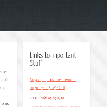
Links to Important
Stuff
о не
льный
Запуск программы невозможен
p up
отсутствует d3dx9 42 dll
что
Книги калбазов бульдог
се это