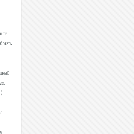
м
чите
ботать
ощный
ео,
).
йл
а