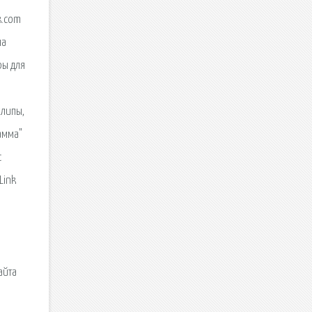
k.com
на
ры для
клипы,
амма"
с
Link
айта