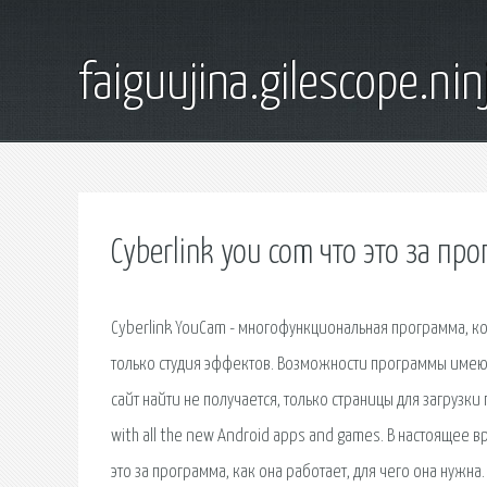
faiguujina.gilescope.nin
Cyberlink you com что это за пр
Cyberlink YouCam - многофункциональная программа, ко
только студия эффектов. Возможности программы имеют
сайт найти не получается, только страницы для загрузки
with all the new Android apps and games. В настоящее в
это за программа, как она работает, для чего она нужна