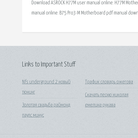
Download ASROCK H77M user manual online. H77M Mother
manual online. B75 Pro3-M Motherboard pdf manual down
Links to Important Stuff
Nfs underground 2 новый
Трафик словарь ожегова
тюнинг
Скачать песню николая
Золотая свадьба раймонд
емелина рукава
паулс минус