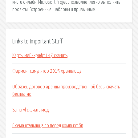
книги онлайн. Microsoft Project позволяет легко выполнять
проекты. Встроенные шаблоны и привычные.
Links to Important Stuff
Карты майнкрафт 147 скачать
Фарминг симулятор 2015 хранилище
Образец договор аренды производственной базы скачать
бесплатно
Samp vl скачать мод
Схема итальянца по перед компьют бп