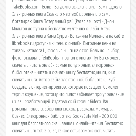
TakeBooks.com ! Если: - Вы долго искали книгу. - Вам надоело.
Электронная книга Сказка о мертвой царевне и о семи
богатырях Книга Потерянный рай (Paradise Lost) - Джон
Мильтон доступна к бесплатному чтению онлайн. А так.
Электронная книга Кама Сутра - Ватсьяяна Малланага на сайте
librebook.ru доступна к чтению онлайн. Выгодные цены на
товары каталога Цифровые книги на ozon. Большой выбор,
фото, отзывы. LifeInBooks - портал о книгах. Тут Вы сможете
скачать и читать онлайн самые популярные. электронная
библиотека - читать и скачать книгу бесплатно,книги, книги
скачать, книга. Автор сайта электронной библиотеки 'Куб'.
Создатель интернет-проектов, которые посещает. Самолет
терпит крушение, потому что пилот забывает про управление
из-за неработающей. Издательский сервис Ridero. Ваши
романы, повести, сборники стихов, рассказы, мемуары,
бизнес. Электронная библиотека BooksCafe.Net - 200 000
книг для бесплатного скачивания и онлайн-чтения. Бесплатно
скачать книги txt, zip, jar, так же есть возможность читать