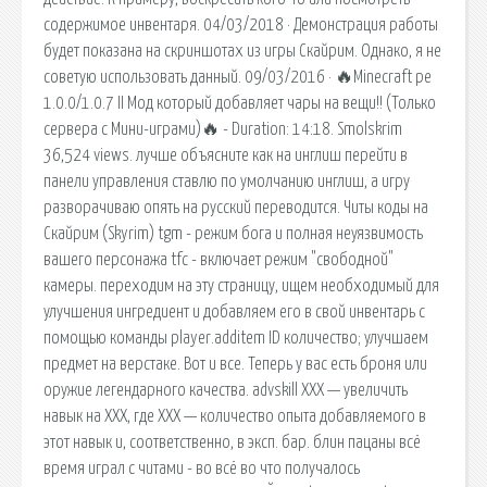
содержимое инвентаря. 04/03/2018 · Демонстрация работы
будет показана на скриншотах из игры Скайрим. Однако, я не
советую использовать данный. 09/03/2016 · 🔥Minecraft pe
1.0.0/1.0.7 II Мод который добавляет чары на вещи!! (Только
сервера с Мини-играми)🔥 - Duration: 14:18. Smolskrim
36,524 views. лучше объясните как на инглиш перейти в
панели управления ставлю по умолчанию инглиш, а игру
разворачиваю опять на русский переводится. Читы коды на
Скайрим (Skyrim) tgm - режим бога и полная неуязвимость
вашего персонажа tfc - включает режим "свободной"
камеры. переходим на эту страницу, ищем необходимый для
улучшения ингредиент и добавляем его в свой инвентарь с
помощью команды player.additem ID количество; улучшаем
предмет на верстаке. Вот и все. Теперь у вас есть броня или
оружие легендарного качества. advskill XXX — увеличить
навык на XXX, где ХХХ — количество опыта добавляемого в
этот навык и, соответственно, в эксп. бар. блин пацаны всё
время играл с читами - во всё во что получалось