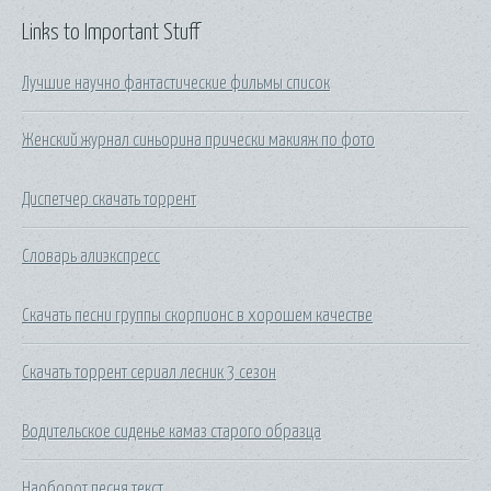
Links to Important Stuff
Лучшие научно фантастические фильмы список
Женский журнал синьорина прически макияж по фото
Диспетчер скачать торрент
Словарь алиэкспресс
Скачать песни группы скорпионс в хорошем качестве
Скачать торрент сериал лесник 3 сезон
Водительское сиденье камаз старого образца
Наоборот песня текст