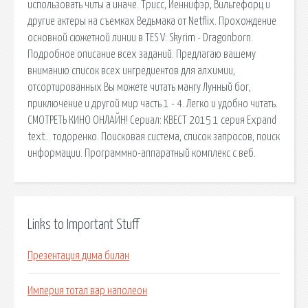
использовать читы а иначе. Трисс, Йеннифэр, Вильгефорц и
другие актеры на съемках Ведьмака от Netflix. Прохождение
основной сюжетной линии в TES V: Skyrim - Dragonborn.
Подробное описание всех заданий. Предлагаю вашему
вниманию список всех ингредиентов для алхимии,
отсортированных Вы можете читать мангу Лунный бог,
приключение и другой мир часть 1 - 4. Легко и удобно читать.
СМОТРЕТЬ КИНО ОНЛАЙН! Сериал: КВЕСТ 2015 1 серия Expand
text… тодоренко. Поисковая сиcтема, список запросов, поиск
информации. Программно-аппаратный комплекс с веб.
Links to Important Stuff
Презентация дима билан
Империя тотал вар наполеон