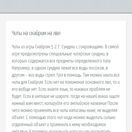
Читы на скайрим на лвл
Читы из игры Скайрим 5 2.7. Сундуки с сокровищами. В самой
игре предусмотрены специальные читерские сундуки, в
которых содержатся все предметы определенного типа.
Например, в одном сундуке лежат все виды посохов, в
другом – все виды стрел. Гугл в помощь. Там можно наити все
читы для Скайрим. Если нет на понижение основного лвл, то и
его вобще нет. Если знаете язык, то никаких проблем не
будет. Если в инглише не шарите, тогда на нашей викии ищите
нужный вам квест, копируйте его английское название После
чего можно применять все читы написаны ниже, не выделяя
объект. С помощью этого чит-кода можно выделить сильно
отдаленный объект и применить к нему необходимое
действие. К примеру, воскресить кого-то или посмотреть