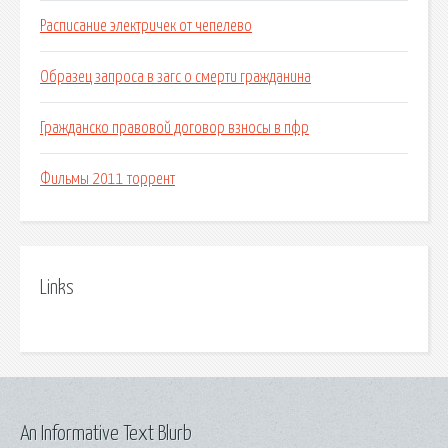
Расписание электричек от чепелево
Образец запроса в загс о смерти гражданина
Гражданско правовой договор взносы в пфр
Фильмы 2011 торрент
Links
An Informative Text Blurb