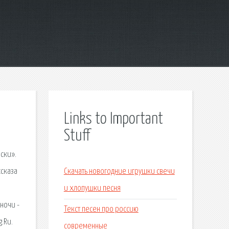
Links to Important
Stuff
ски».
ссказа
Скачать новогодние игрушки свечи
и хлопушки песня
ночи -
Текст песен про россию
.Ru.
современные