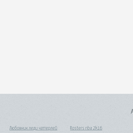
A
Любовник леди чаттерлей
Rosters nba 2k16