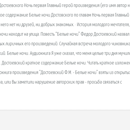
Достоевского Ночь первая Главный герой произведения (его имя автор 
кое содержание Белые ночи Достовского по главам Ночь первая Главный
 него нет ни друзей, ни добрых знакомых. · История молодого мечтателя,
ночи находит на улица. Повесть “Белые ночи” Федор Достоевский назвал
мых лиричных его произведений. Случайная встреча молодого чиновник
кий. Белые ночи. Аудиокнига Я уже сказал, что меня целые три дня мучил
 М. Достоевский краткое содержание Белые ночи. Читать краткое изложе
книга произведения "Достоевский Ф.М. - Белые ночи" взяты из открыты
за, или Вы заметили нарушение авторских прав - просьба связаться с