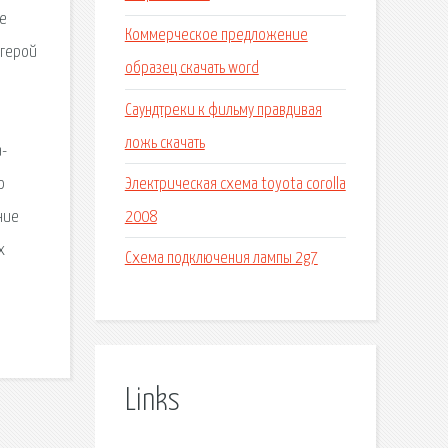
не
Коммерческое предложение
 герой
образец скачать word
Саундтреки к фильму правдивая
ложь скачать
а-
Электрическая схема toyota corolla
о
2008
ние
х
Схема подключения лампы 2g7
Links