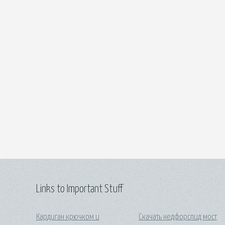
Links to Important Stuff
Кардиган крючком и
Скачать недфорспид мост