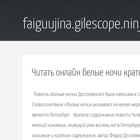
faiguujina.gilescope.nin
Читать онлайн белые ночи кра
· Повесть «Белые ночи» Достоевского была написана в 
Словосочетание «белые ночи» указывает на некую нереал
является Петербург. · Краткое содержание повести Чита
мелкий чиновник, живущий уже восемь лет в Петербурге
описание и краткое содержание, автор Федор Достоевск