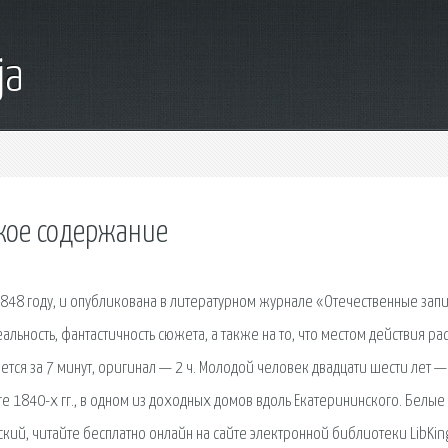
ja
ткое содержание
1848 году, и опубликована в литературном журнале «Отечественные запи
ьность, фантастичность сюжета, а также на то, что местом действия ра
ется за 7 минут, оригинал — 2 ч. Молодой человек двадцати шести лет —
 1840-х гг., в одном из доходных домов вдоль Екатерининского. Белые 
ий, читайте бесплатно онлайн на сайте электронной библиотеки LibKing