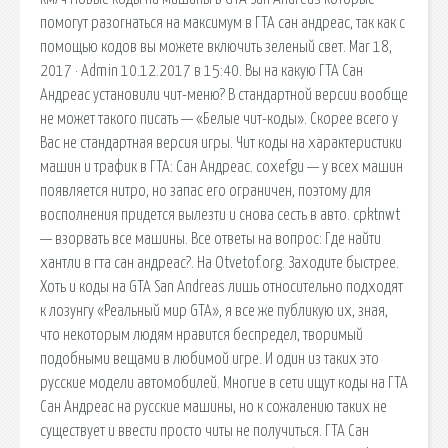
помогут разогнаться на максимум в ГТА сан андреас, так как с
помощью кодов вы можете включить зеленый свет. Mar 18,
2017 · Admin 10.12.2017 в 15:40. Вы на какую ГТА Сан
Андреас установили чит-меню? В стандартной версии вообще
не может такого писать — «Белые чит-коды». Скорее всего у
Вас не стандартная версия игры. Чит коды на характеристики
машин и трафик в ГТА: Сан Андреас. coxefgu — у всех машин
появляется нитро, но запас его ограничен, поэтому для
восполнения придется вылезти и снова сесть в авто. cpktnwt
— взорвать все машины. Все ответы на вопрос: Где найти
хантли в гта сан андреас?. На Otvetof.org. Заходите быстрее.
Хоть и коды на GTA San Andreas лишь относительно подходят
к лозунгу «Реальный мир GTA», я все же публикую их, зная,
что некоторым людям нравится беспредел, творимый
подобными вещами в любимой игре. И один из таких это
русские модели автомобилей. Многие в сети ищут коды на ГТА
Сан Андреас на русские машины, но к сожалению таких не
существует и ввести просто читы не получиться. ГТА Сан