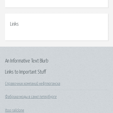
Links
An Informative Text Blurb
Links to Important Stuff
Справочник компаний нефтеюганска
Фабрика моды в санкт петербурге
Itoo railclone