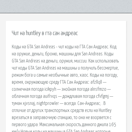
Чит на huntley в гта сан андреас
Коды на GTA San Andreas - чит коды на ГТА Сан Андреас. Код
на оружие, деньги, броню, машины для San Andreas. Коды
GTA San Andreas на деньги, оружия, миссии. Как использовать
чит коды GTA San Andreas на машины и получить бессмертие,
режим бога и самые необычные авто, хаос. Коды на погоду,
время, окружающую среду ГТА Сан Андреас: afzllqll —
солнечная погода icikpyh — знойная погода alnsfmzo —
облачная погода auifrvqs — дождливая погода cfvfgmj —
туман xjvsnaj, nightprowler — всегда. Сан-Андреас; . В
отличие от других транспортных средств если на Huntley
врезаться в заправочную станцию, то она не взорвется с
первого удара. Максимальная скорость данного джипа 165
км/ч Новые коды на машины в GTA San Andreas которые