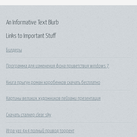
An Informative Text Blurb
Links to Important Stuff
Билдеры
Программа для изменения фона приветствия windows 7
Книга прыгун роман коробенков скачать бесплатно
Картины великих художников пейзажи презентация
Скачать сталкер clear sky
Игра уаз 4х4 полный привод торрент