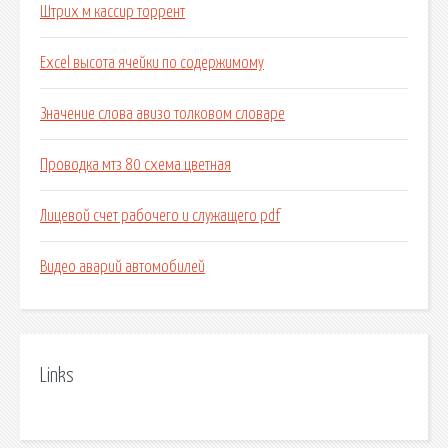
Штрих м кассир торрент
Excel высота ячейки по содержимому
Значение слова авизо толковом словаре
Проводка мтз 80 схема цветная
Лицевой счет рабочего и служащего pdf
Видео аварий автомобилей
Links