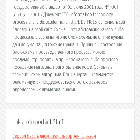
Государственный стандарт от 01 июля 2001 года № ГОСТ Р
51705.1-2001 / Документ СПС. Information technology:
process chart. dic.academic.ru RU. EN; DE; FR; ES; Запомнить сайт;
Словарь на свой сайт. Схема — это абстракция какого-либо
процесса или системы, что ни блок-схемы, ни uml не нужны,
да и документация тоже не нужна. 1. Принципы построения
блок-схемы производственного процесса можно
продемонстрировать на примере какого-либо простого -
посещение магазина, приготовление кофе. Основные
элементы схем алгоритма. При начертании элементов
рекомендуется придерживаться строгих размеров,
определяемых двумя значениями
Links to Important Stuff
Сериал бесстыдники скачать торрент 1 сезон