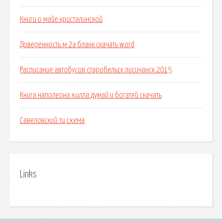
Книги о майе кристалинской
Доверенность м 2а бланк скачать word
Расписание автобусов старобельск лисичанск 2015
Книга наполеона хилла думай и богатей скачать
Савеловский тц схема
Links