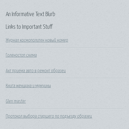
An Informative Text Blurb
Links to Important Stuff
Журнал космополитен новый номер
Голеностоп схема
Акт приема авто в ремонт образец
Книга женщина и мужчины
Glen master
Протокол выбора старшего по подъезду образец