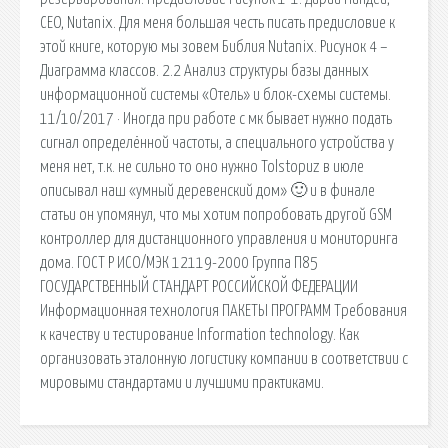
CEO, Nutanix. Для меня большая честь писать предисловие к
этой книге, которую мы зовем Библия Nutanix. Рисунок 4 –
Диаграмма классов. 2.2 Анализ структуры базы данных
информационной системы «Отель» и блок-схемы системы.
11/10/2017 · Иногда при работе с мк бывает нужно подать
сигнал определённой частоты, а специального устройства у
меня нет, т.к. не сильно то оно нужно Tolstopuz в июле
описывал наш «умный деревенский дом» 🙂 и в финале
статьи он упомянул, что мы хотим попробовать другой GSM
контроллер для дистанционного управления и мониторинга
дома. ГОСТ Р ИСО/МЭК 12119-2000 Группа П85
ГОСУДАРСТВЕННЫЙ СТАНДАРТ РОССИЙСКОЙ ФЕДЕРАЦИИ
Информационная технология ПАКЕТЫ ПРОГРАММ Требования
к качеству и тестирование Information technology. Как
организовать эталонную логистику компании в соответствии с
мировыми стандартами и лучшими практиками.