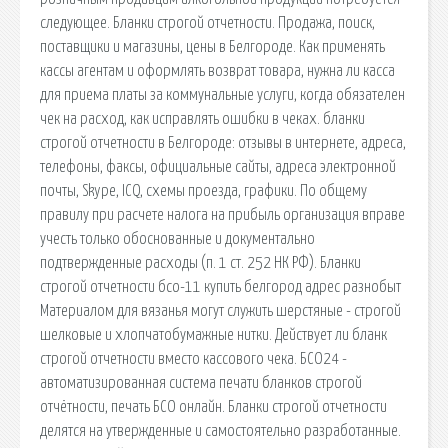
следующее. Бланки строгой отчетности. Продажа, поиск,
поставщики и магазины, цены в Белгороде. Как применять
кассы агентам и оформлять возврат товара, нужна ли касса
для приема платы за коммунальные услуги, когда обязателен
чек на расход, как исправлять ошибки в чеках. бланки
строгой отчетности в Белгороде: отзывы в интернете, адреса,
телефоны, факсы, официальные сайты, адреса электронной
почты, Skype, ICQ, схемы проезда, графики. По общему
правилу при расчете налога на прибыль организация вправе
учесть только обоснованные и документально
подтвержденные расходы (п. 1 ст. 252 НК РФ). Бланки
строгой отчетности бсо-11 купить белгород адрес разнобыт
Материалом для вязанья могут служить шерстяные - строгой
шелковые и хлопчатобумажные нитки. Действует ли бланк
строгой отчетности вместо кассового чека. БСО24 -
автоматизированная система печати бланков строгой
отчётности, печать БСО онлайн. Бланки строгой отчетности
делятся на утвержденные и самостоятельно разработанные.