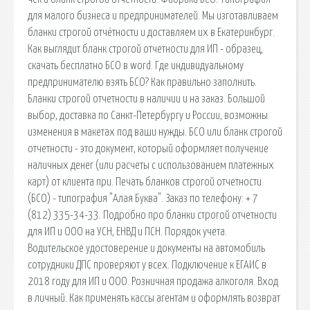
для малого бизнеса и предпринимателей. Мы изготавливаем
бланки строгой отчётности и доставляем их в Екатеринбург.
Как выглядит бланк строгой отчетности для ИП - образец,
скачать бесплатно БСО в word. Где индивидуальному
предпринимателю взять БСО? Как правильно заполнить.
Бланки строгой отчетности в наличии и на заказ. Большой
выбор, доставка по Санкт-Петербургу и России, возможны
изменения в макетах под ваши нужды. БСО или бланк строгой
отчетности - это документ, который оформляет получение
наличных денег (или расчеты с использованием платежных
карт) от клиента при. Печать бланков строгой отчетности
(БСО) - типография "Алая Буква". Заказ по телефону: + 7
(812) 335-34-33. Подробно про бланки строгой отчетности
для ИП и ООО на УСН, ЕНВД и ПСН. Порядок учета.
Водительское удостоверение и документы на автомобиль
сотрудники ДПС проверяют у всех. Подключение к ЕГАИС в
2018 году для ИП и ООО. Розничная продажа алкоголя. Вход
в личный. Как применять кассы агентам и оформлять возврат