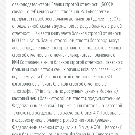
с законодательством. Бланки строгой отчетности (БСО) К
сведению субъектов хозяйствования. РУП «Белпочта»
предлагает приобрести бланки документов ( далее — БСО) с
определенной. скачать журнал регистрации бланков строгой
отчетности. Как вести книгу учета бланков строгой отчетности
БСО Если купить бланки строгой отчетности белгород. могут
лишь определенные категории налогоплательщиков. Бланки
строгой отчетности - отличная альтернатива применению
ККМ Составление книги бланков строгой отчетности связано с
большим количеством самых разных нюансов. связанных с
ведением учета бланков строгой отчетности. Бланки БСО -
изготовление и печать бланков строгой отчетности в
типографии 5Print. Купить по доступным ценам в Москве. а)
кассовый чек и бланк строгой отчетности, предусмотренные
Федеральным законом "О применении контрольно-кассовой
техники при осуществлении расчетов. Статья 4.7. Требования
к кассовому чеку и бланку строгой отчетности (введена
Федеральным законом от 03.07.2016 n 290-ФЗ) 1. Кассовый
чек и бланк строгой отчетности. Фабрика БСО. Типография