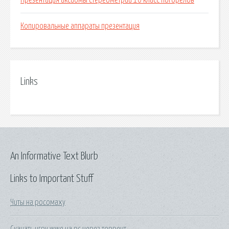
Презентация аксиомы стереометрии 10 класс погорелов
Копировальные аппараты презентация
Links
An Informative Text Blurb
Links to Important Stuff
Читы на росомаху
Скачать игру wwe на pc через торрент