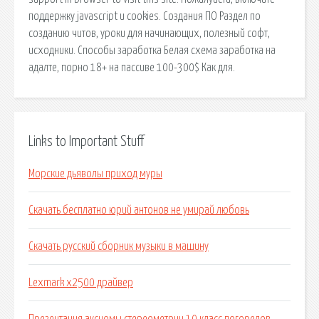
поддержку javascript и cookies. Создания ПО Раздел по
созданию читов, уроки для начинающих, полезный софт,
исходники. Способы заработка Белая схема заработка на
адалте, порно 18+ на пассиве 100-300$ Как для.
Links to Important Stuff
Морские дьяволы приход муры
Скачать бесплатно юрий антонов не умирай любовь
Скачать русский сборник музыки в машину
Lexmark x2500 драйвер