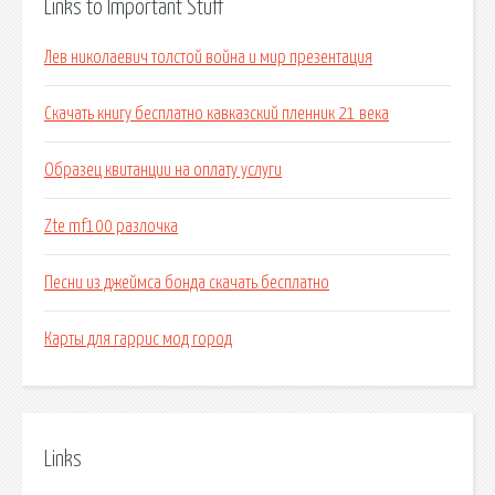
Links to Important Stuff
Лев николаевич толстой война и мир презентация
Скачать книгу бесплатно кавказский пленник 21 века
Образец квитанции на оплату услуги
Zte mf100 разлочка
Песни из джеймса бонда скачать бесплатно
Карты для гаррис мод город
Links