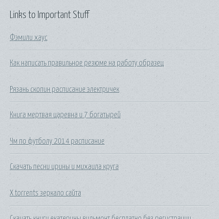
Links to Important Stuff
Фэмили хаус
Как написать правильное резюме на работу образец
Рязань скопин расписание электричек
Книга мертвая царевна и 7 богатырей
Чм по футболу 2014 расписание
Скачать песни ирины и михаила круга
X torrents зеркало сайта
Скачать книги екатерины вильмонт бесплатно без регистрации