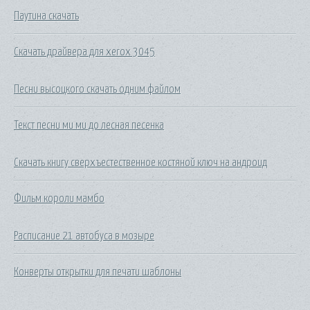
Паутина скачать
Скачать драйвера для xerox 3045
Песни высоцкого скачать одним файлом
Текст песни ми ми до лесная песенка
Скачать книгу сверхъестественное костяной ключ на андроид
Фильм короли мамбо
Расписание 21 автобуса в мозыре
Конверты открытки для печати шаблоны