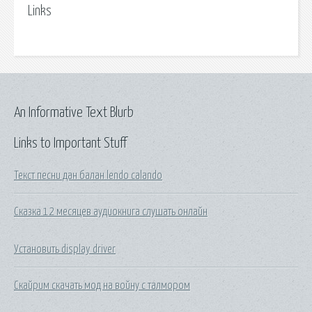
Links
An Informative Text Blurb
Links to Important Stuff
Текст песни дан балан lendo calando
Сказка 12 месяцев аудиокнига слушать онлайн
Установить display driver
Скайрим скачать мод на войну с талмором